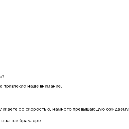
а?
а привлекло наше внимание.
 кликаете со скоростью, намного превышающую ожидаему
t в вашем браузере