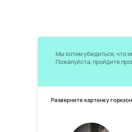
Мы хотим убедиться, что им
Пожалуйста, пройдите пров
Разверните картинку горизо