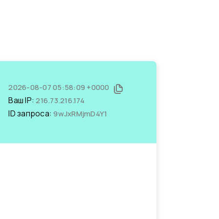
2026-08-07 05:58:09 +0000
Ваш IP:
216.73.216.174
ID запроса:
9wJxRMjmD4Y1