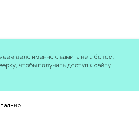
еем дело именно с вами, а не с ботом.
ерку, чтобы получить доступ к сайту.
нтально