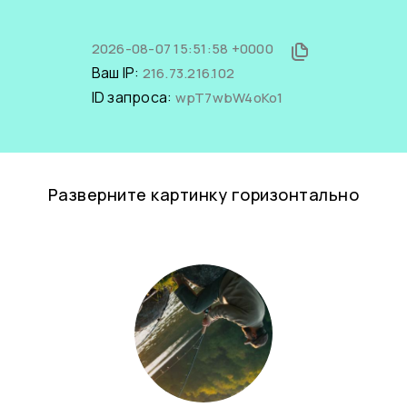
2026-08-07 15:51:58 +0000
Ваш IP:
216.73.216.102
ID запроса:
wpT7wbW4oKo1
Разверните картинку горизонтально