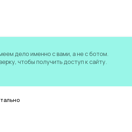
еем дело именно с вами, а не с ботом.
ерку, чтобы получить доступ к сайту.
нтально