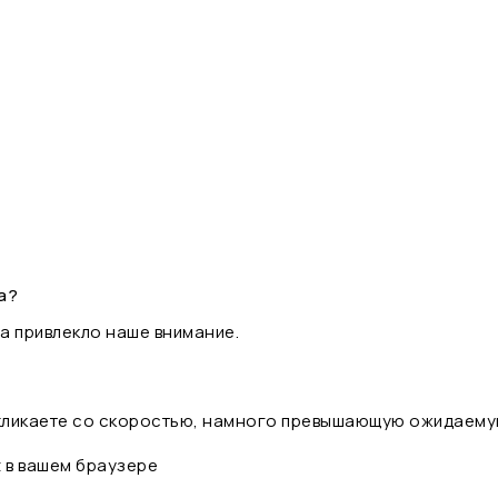
а?
а привлекло наше внимание.
 кликаете со скоростью, намного превышающую ожидаему
t в вашем браузере