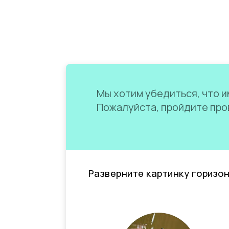
Мы хотим убедиться, что им
Пожалуйста, пройдите пров
Разверните картинку горизо