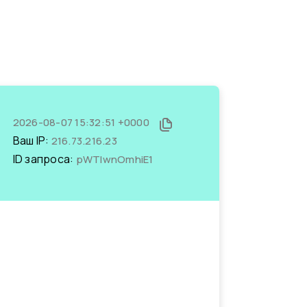
2026-08-07 15:32:51 +0000
Ваш IP:
216.73.216.23
ID запроса:
pWTlwnOmhiE1