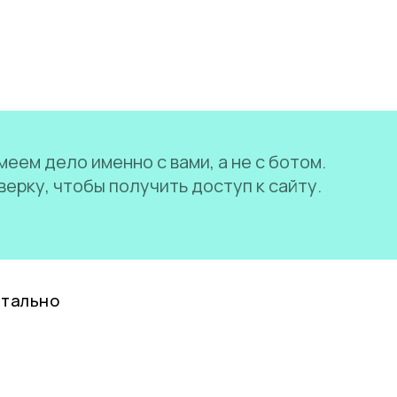
еем дело именно с вами, а не с ботом.
ерку, чтобы получить доступ к сайту.
нтально