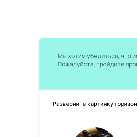
Мы хотим убедиться, что им
Пожалуйста, пройдите пров
Разверните картинку горизо