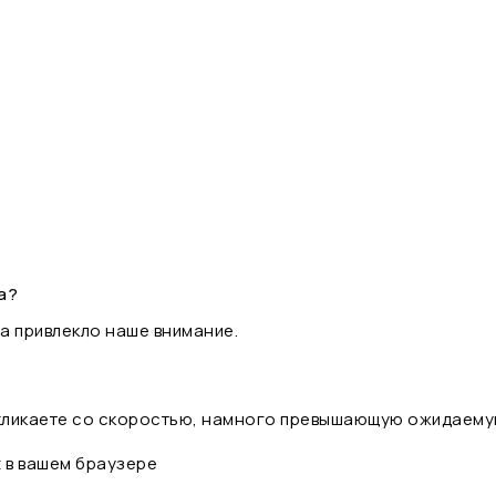
а?
а привлекло наше внимание.
 кликаете со скоростью, намного превышающую ожидаему
t в вашем браузере