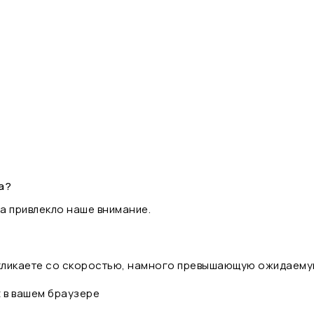
а?
а привлекло наше внимание.
 кликаете со скоростью, намного превышающую ожидаему
t в вашем браузере