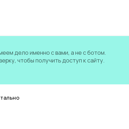
еем дело именно с вами, а не с ботом.
ерку, чтобы получить доступ к сайту.
нтально