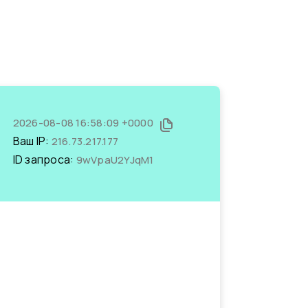
2026-08-08 16:58:09 +0000
Ваш IP:
216.73.217.177
ID запроса:
9wVpaU2YJqM1