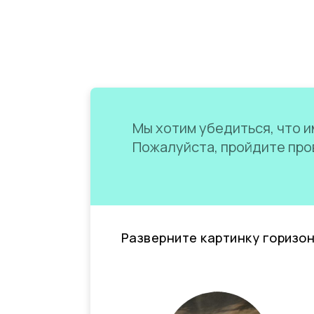
Мы хотим убедиться, что им
Пожалуйста, пройдите пров
Разверните картинку горизо