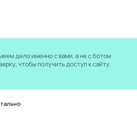
еем дело именно с вами, а не с ботом.
ерку, чтобы получить доступ к сайту.
нтально