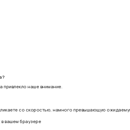
а?
а привлекло наше внимание.
 кликаете со скоростью, намного превышающую ожидаему
t в вашем браузере