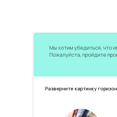
Мы хотим убедиться, что им
Пожалуйста, пройдите пров
Разверните картинку горизо