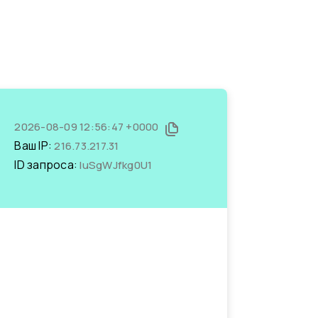
2026-08-09 12:56:47 +0000
Ваш IP:
216.73.217.31
ID запроса:
luSgWJfkg0U1