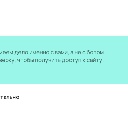
еем дело именно с вами, а не с ботом.
ерку, чтобы получить доступ к сайту.
нтально