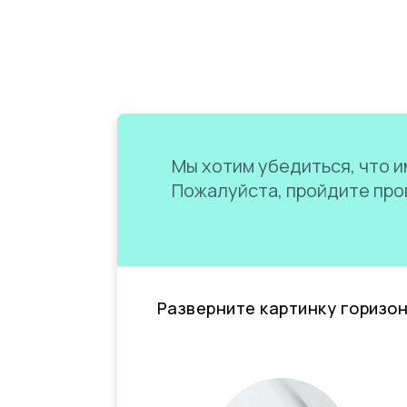
Мы хотим убедиться, что им
Пожалуйста, пройдите пров
Разверните картинку горизо