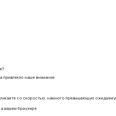
а?
а привлекло наше внимание.
 кликаете со скоростью, намного превышающую ожидаему
t в вашем браузере