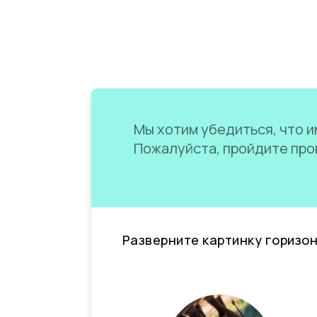
Мы хотим убедиться, что им
Пожалуйста, пройдите пров
Разверните картинку горизо