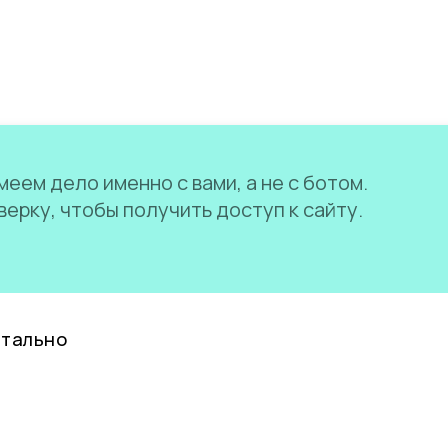
еем дело именно с вами, а не с ботом.
ерку, чтобы получить доступ к сайту.
нтально