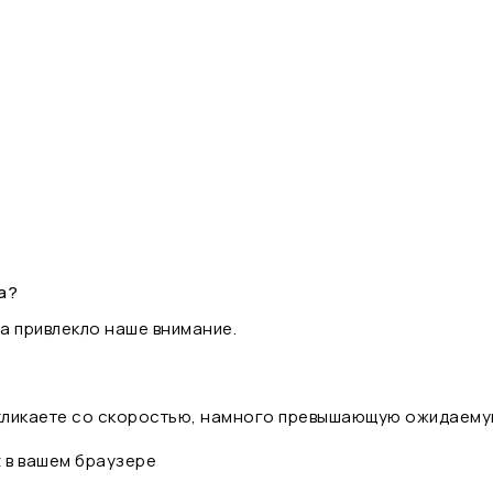
а?
а привлекло наше внимание.
 кликаете со скоростью, намного превышающую ожидаему
t в вашем браузере