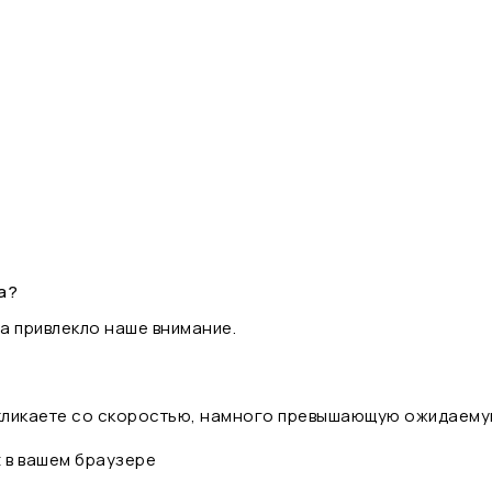
а?
а привлекло наше внимание.
 кликаете со скоростью, намного превышающую ожидаему
t в вашем браузере