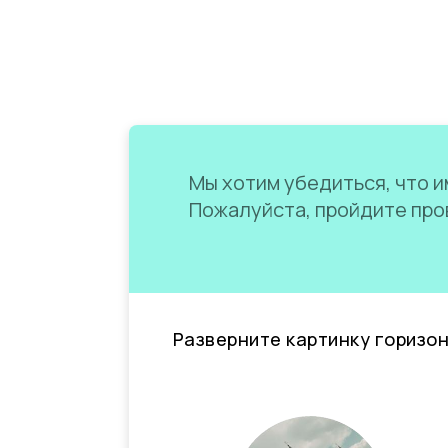
Мы хотим убедиться, что им
Пожалуйста, пройдите пров
Разверните картинку горизо