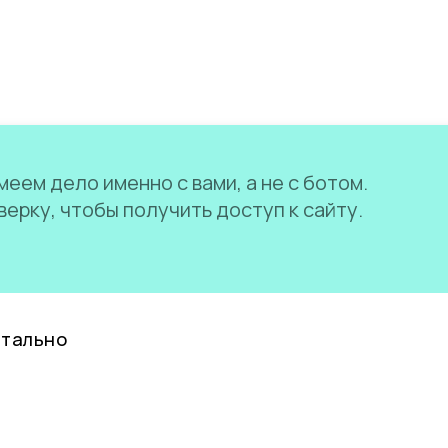
еем дело именно с вами, а не с ботом.
ерку, чтобы получить доступ к сайту.
нтально