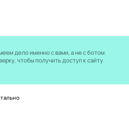
еем дело именно с вами, а не с ботом.
ерку, чтобы получить доступ к сайту.
нтально