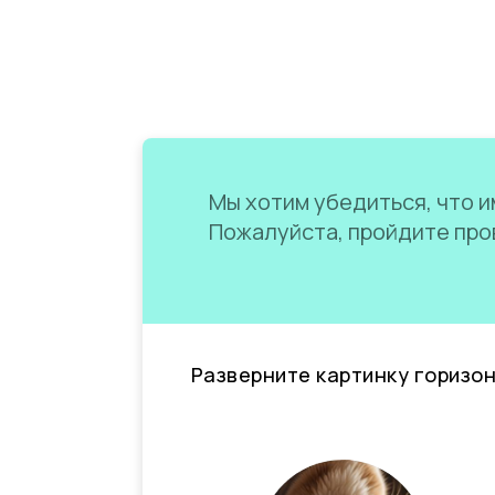
Мы хотим убедиться, что им
Пожалуйста, пройдите пров
Разверните картинку горизо