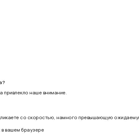
а?
а привлекло наше внимание.
 кликаете со скоростью, намного превышающую ожидаему
t в вашем браузере