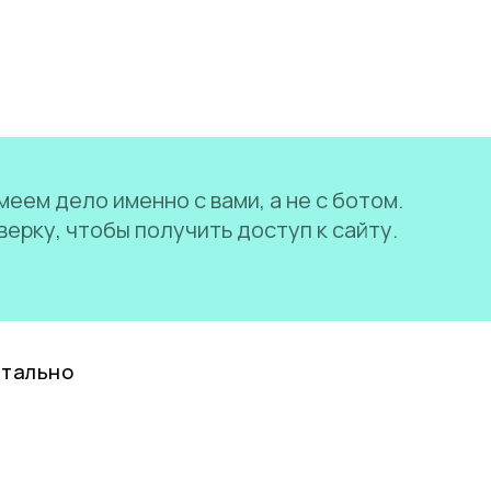
еем дело именно с вами, а не с ботом.
ерку, чтобы получить доступ к сайту.
нтально