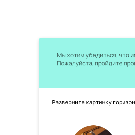
Мы хотим убедиться, что им
Пожалуйста, пройдите пров
Разверните картинку горизо