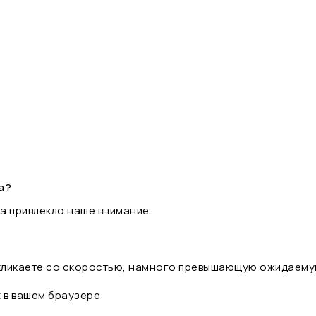
а?
а привлекло наше внимание.
 кликаете со скоростью, намного превышающую ожидаему
t в вашем браузере