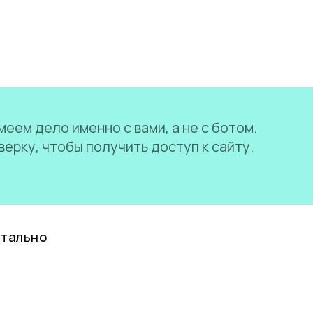
еем дело именно с вами, а не с ботом.
ерку, чтобы получить доступ к сайту.
нтально