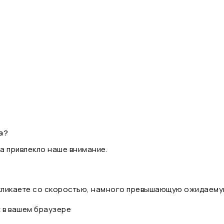
а?
а привлекло наше внимание.
 кликаете со скоростью, намного превышающую ожидаему
t в вашем браузере