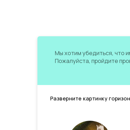
Мы хотим убедиться, что им
Пожалуйста, пройдите пров
Разверните картинку горизо