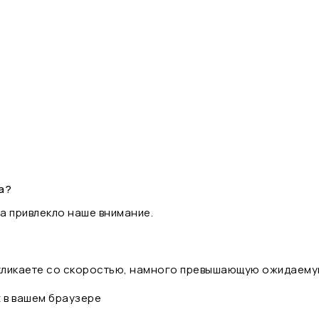
а?
а привлекло наше внимание.
 кликаете со скоростью, намного превышающую ожидаему
t в вашем браузере