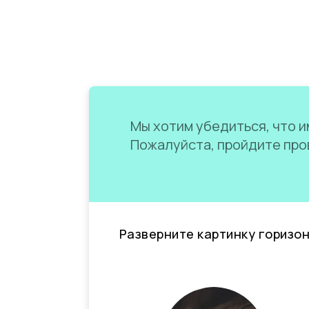
Мы хотим убедиться, что им
Пожалуйста, пройдите пров
Разверните картинку горизо