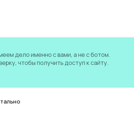
еем дело именно с вами, а не с ботом.
ерку, чтобы получить доступ к сайту.
нтально