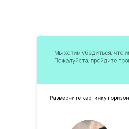
Мы хотим убедиться, что им
Пожалуйста, пройдите пров
Разверните картинку горизо