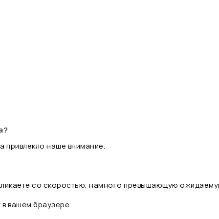
а?
а привлекло наше внимание.
 кликаете со скоростью, намного превышающую ожидаему
t в вашем браузере