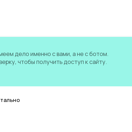
еем дело именно с вами, а не с ботом.
ерку, чтобы получить доступ к сайту.
нтально