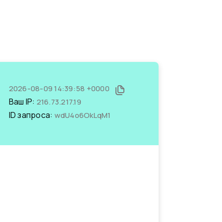
2026-08-09 14:39:58 +0000
Ваш IP:
216.73.217.19
ID запроса:
wdU4o6OkLqM1