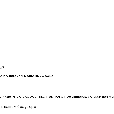
а?
а привлекло наше внимание.
 кликаете со скоростью, намного превышающую ожидаему
t в вашем браузере