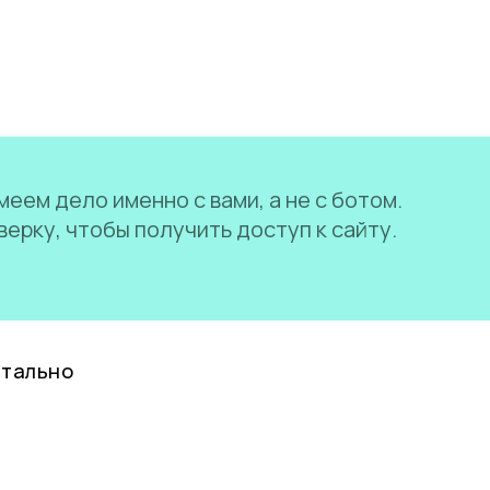
еем дело именно с вами, а не с ботом.
ерку, чтобы получить доступ к сайту.
нтально