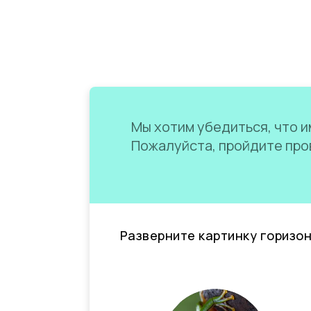
Мы хотим убедиться, что им
Пожалуйста, пройдите пров
Разверните картинку горизо