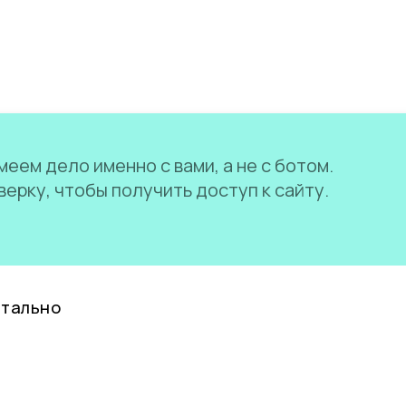
еем дело именно с вами, а не с ботом.
ерку, чтобы получить доступ к сайту.
нтально