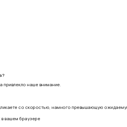
а?
а привлекло наше внимание.
 кликаете со скоростью, намного превышающую ожидаему
t в вашем браузере