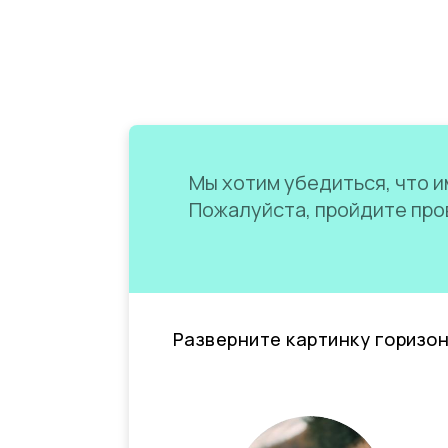
Мы хотим убедиться, что им
Пожалуйста, пройдите пров
Разверните картинку горизо