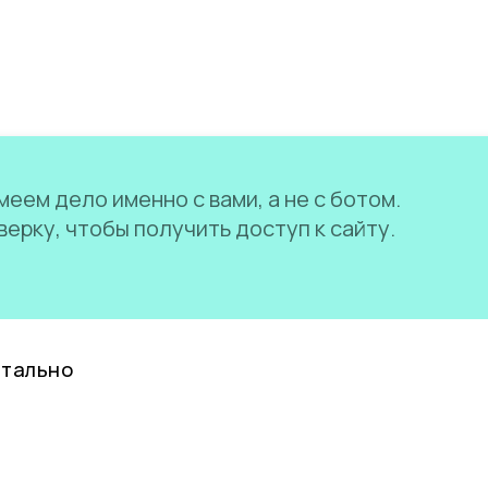
еем дело именно с вами, а не с ботом.
ерку, чтобы получить доступ к сайту.
нтально