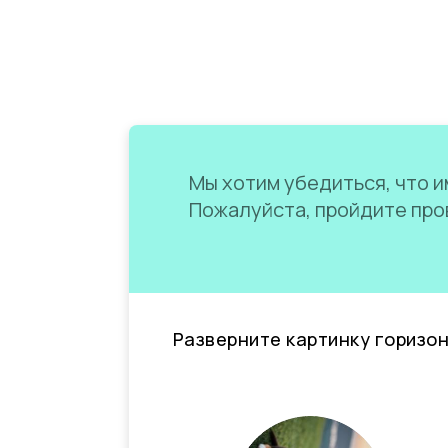
Мы хотим убедиться, что им
Пожалуйста, пройдите пров
Разверните картинку горизо