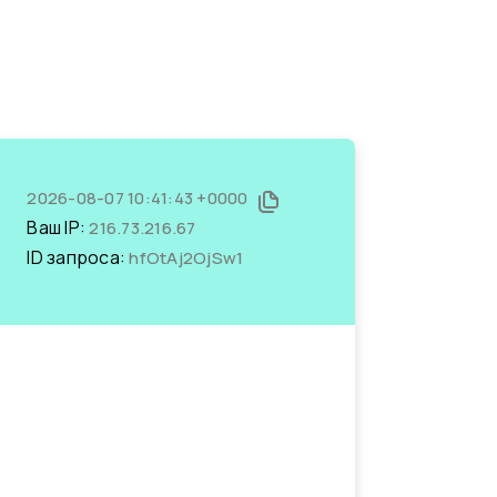
2026-08-07 10:41:43 +0000
Ваш IP:
216.73.216.67
ID запроса:
hfOtAj2OjSw1