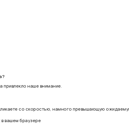
а?
а привлекло наше внимание.
 кликаете со скоростью, намного превышающую ожидаему
t в вашем браузере