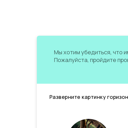
Мы хотим убедиться, что им
Пожалуйста, пройдите пров
Разверните картинку горизо