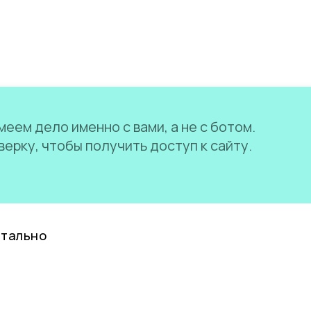
еем дело именно с вами, а не с ботом.
ерку, чтобы получить доступ к сайту.
нтально