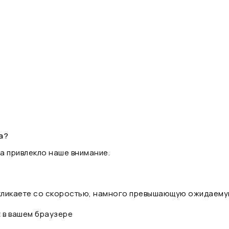
а?
а привлекло наше внимание.
 кликаете со скоростью, намного превышающую ожидаему
t в вашем браузере