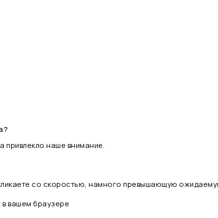
а?
а привлекло наше внимание.
 кликаете со скоростью, намного превышающую ожидаему
t в вашем браузере