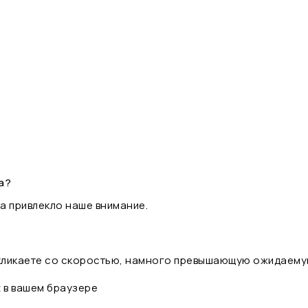
а?
а привлекло наше внимание.
 кликаете со скоростью, намного превышающую ожидаему
t в вашем браузере