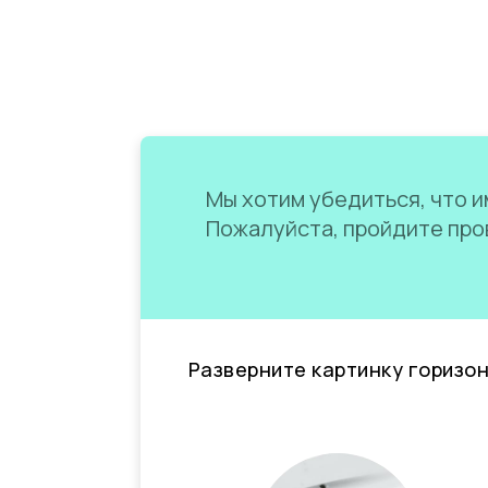
Мы хотим убедиться, что им
Пожалуйста, пройдите пров
Разверните картинку горизо