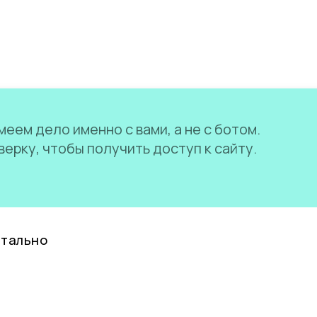
еем дело именно с вами, а не с ботом.
ерку, чтобы получить доступ к сайту.
нтально