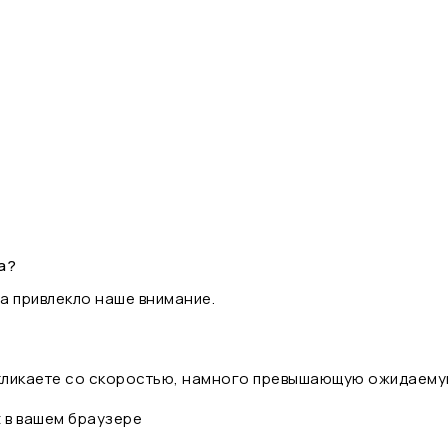
а?
а привлекло наше внимание.
 кликаете со скоростью, намного превышающую ожидаему
t в вашем браузере