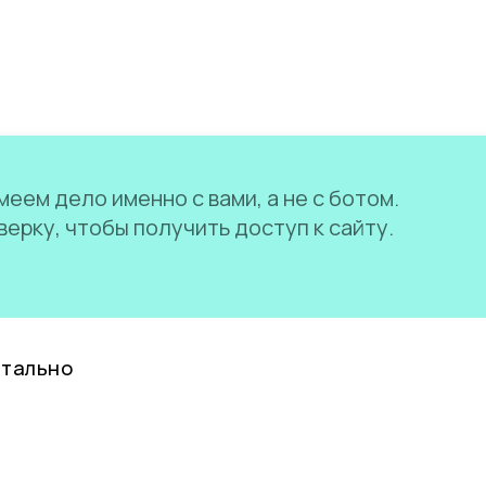
еем дело именно с вами, а не с ботом.
ерку, чтобы получить доступ к сайту.
нтально