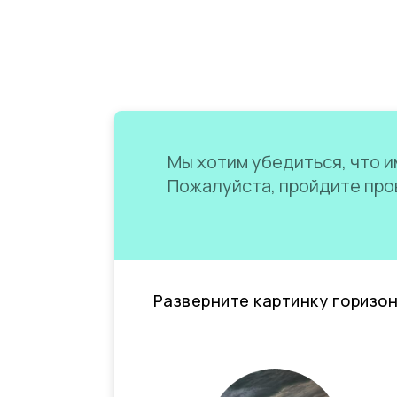
Мы хотим убедиться, что им
Пожалуйста, пройдите пров
Разверните картинку горизо