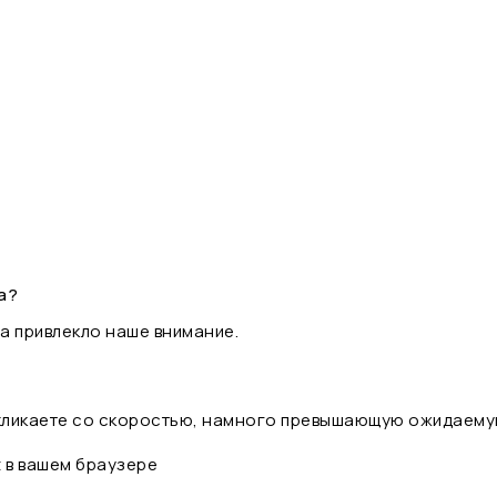
а?
а привлекло наше внимание.
 кликаете со скоростью, намного превышающую ожидаему
t в вашем браузере