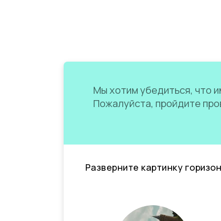
Мы хотим убедиться, что им
Пожалуйста, пройдите пров
Разверните картинку горизо