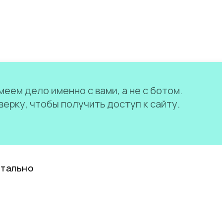
еем дело именно с вами, а не с ботом.
ерку, чтобы получить доступ к сайту.
нтально