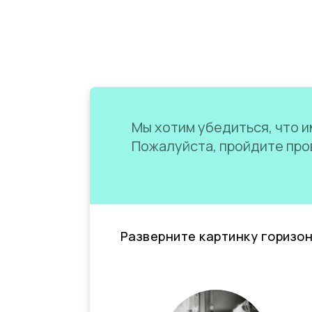
Мы хотим убедиться, что им
Пожалуйста, пройдите пров
Разверните картинку горизо