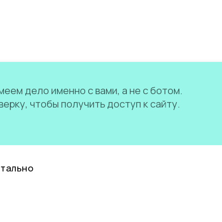
еем дело именно с вами, а не с ботом.
ерку, чтобы получить доступ к сайту.
нтально