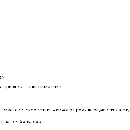
а?
а привлекло наше внимание.
 кликаете со скоростью, намного превышающую ожидаему
t в вашем браузере