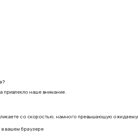
а?
а привлекло наше внимание.
 кликаете со скоростью, намного превышающую ожидаему
t в вашем браузере