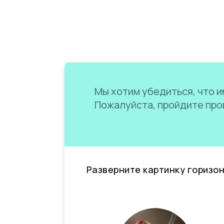
Мы хотим убедиться, что им
Пожалуйста, пройдите пров
Разверните картинку горизо