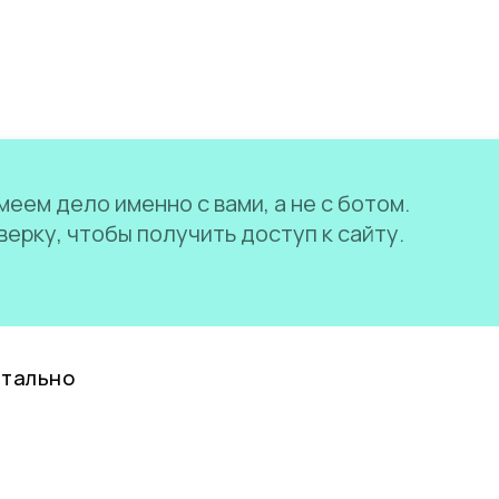
еем дело именно с вами, а не с ботом.
ерку, чтобы получить доступ к сайту.
нтально