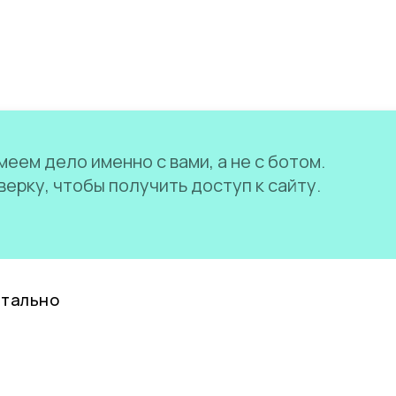
еем дело именно с вами, а не с ботом.
ерку, чтобы получить доступ к сайту.
нтально