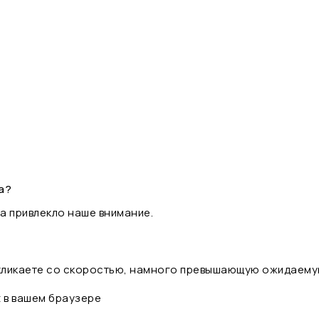
а?
а привлекло наше внимание.
 кликаете со скоростью, намного превышающую ожидаему
t в вашем браузере