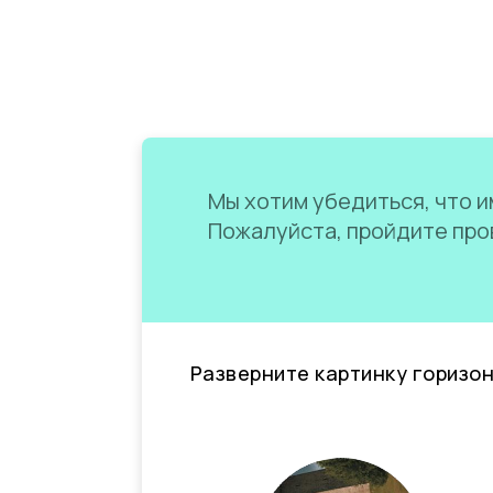
Мы хотим убедиться, что им
Пожалуйста, пройдите пров
Разверните картинку горизо