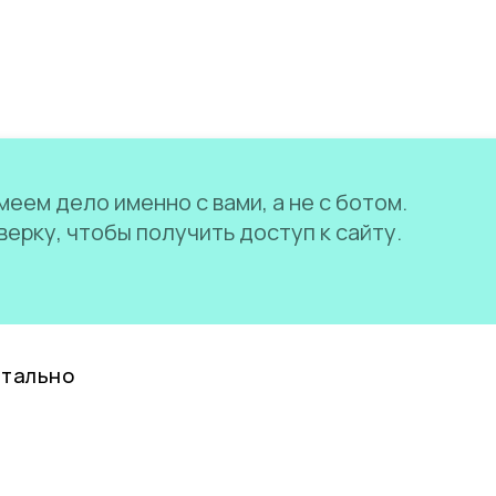
еем дело именно с вами, а не с ботом.
ерку, чтобы получить доступ к сайту.
нтально