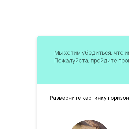
Мы хотим убедиться, что им
Пожалуйста, пройдите пров
Разверните картинку горизо