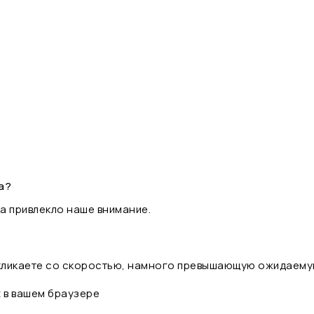
а?
а привлекло наше внимание.
 кликаете со скоростью, намного превышающую ожидаему
t в вашем браузере