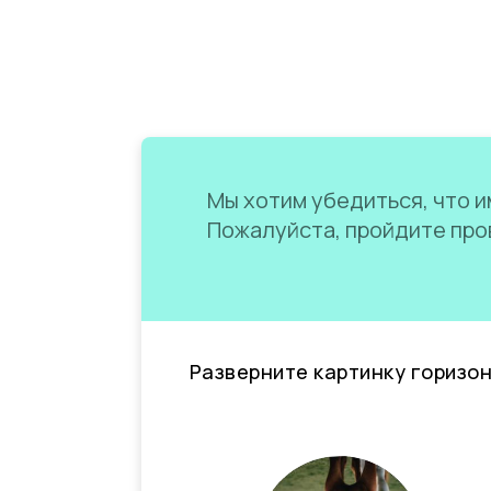
Мы хотим убедиться, что им
Пожалуйста, пройдите пров
Разверните картинку горизо