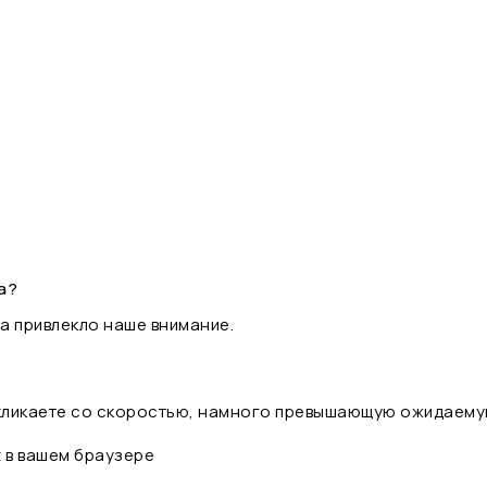
а?
а привлекло наше внимание.
 кликаете со скоростью, намного превышающую ожидаему
t в вашем браузере