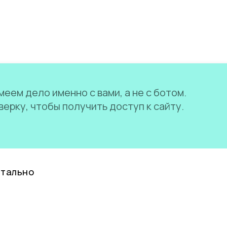
еем дело именно с вами, а не с ботом.
ерку, чтобы получить доступ к сайту.
нтально