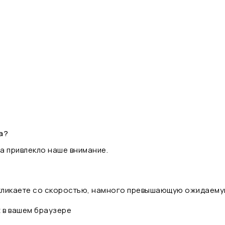
а?
а привлекло наше внимание.
 кликаете со скоростью, намного превышающую ожидаему
t в вашем браузере