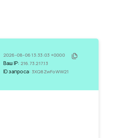
2026-08-06 13:33:03 +0000
Ваш IP:
216.73.217.13
ID запроса:
3XQ8ZwFoWW21