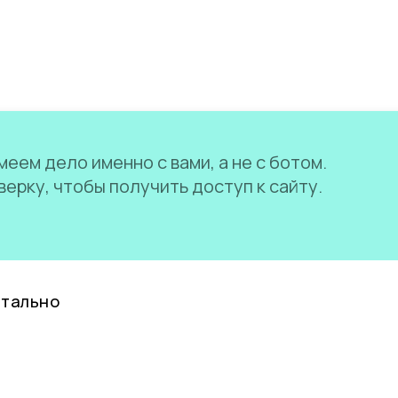
еем дело именно с вами, а не с ботом.
ерку, чтобы получить доступ к сайту.
нтально