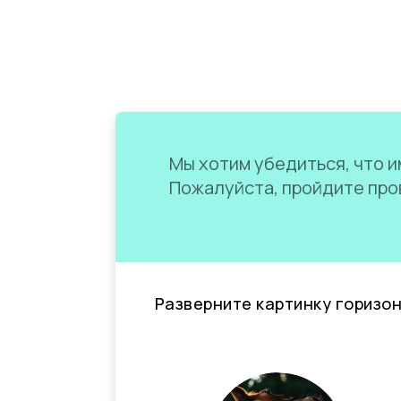
Мы хотим убедиться, что им
Пожалуйста, пройдите пров
Разверните картинку горизо