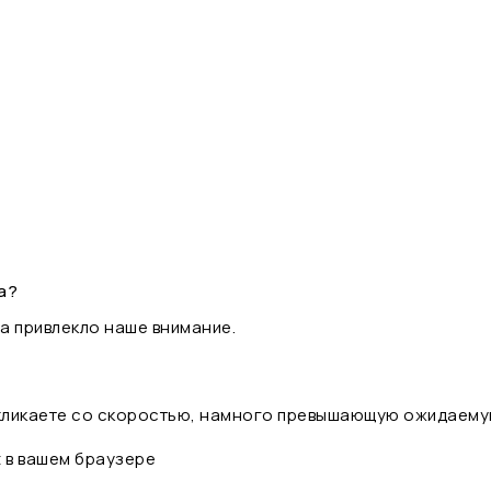
а?
а привлекло наше внимание.
 кликаете со скоростью, намного превышающую ожидаему
t в вашем браузере