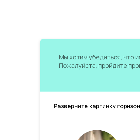
Мы хотим убедиться, что им
Пожалуйста, пройдите пров
Разверните картинку горизо