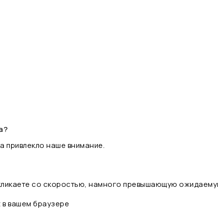
а?
а привлекло наше внимание.
 кликаете со скоростью, намного превышающую ожидаему
t в вашем браузере