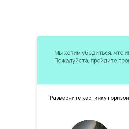
Мы хотим убедиться, что им
Пожалуйста, пройдите пров
Разверните картинку горизо