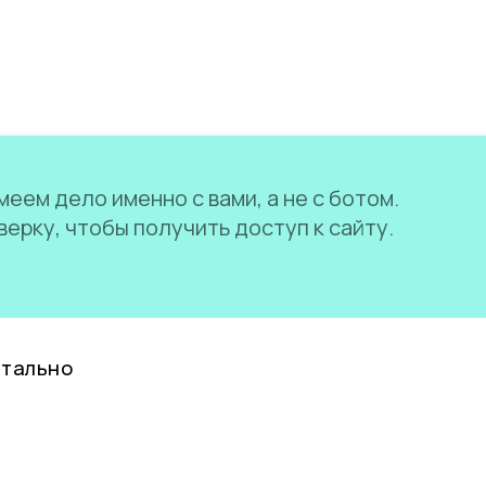
еем дело именно с вами, а не с ботом.
ерку, чтобы получить доступ к сайту.
нтально