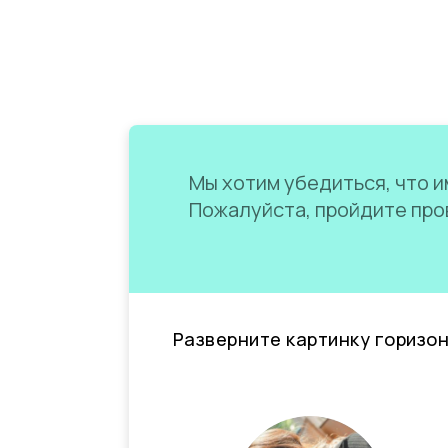
Мы хотим убедиться, что им
Пожалуйста, пройдите пров
Разверните картинку горизо