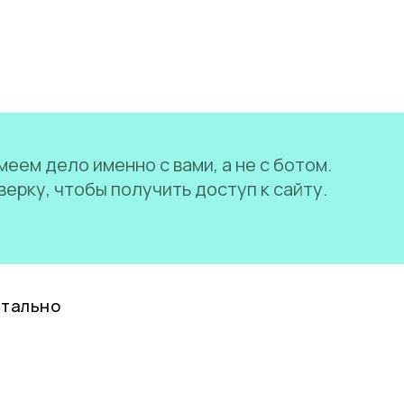
еем дело именно с вами, а не с ботом.
ерку, чтобы получить доступ к сайту.
нтально