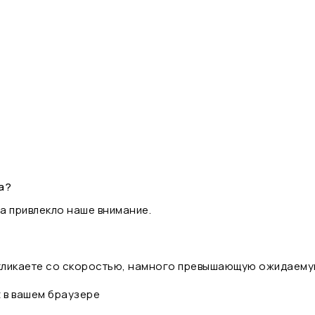
а?
а привлекло наше внимание.
 кликаете со скоростью, намного превышающую ожидаему
t в вашем браузере