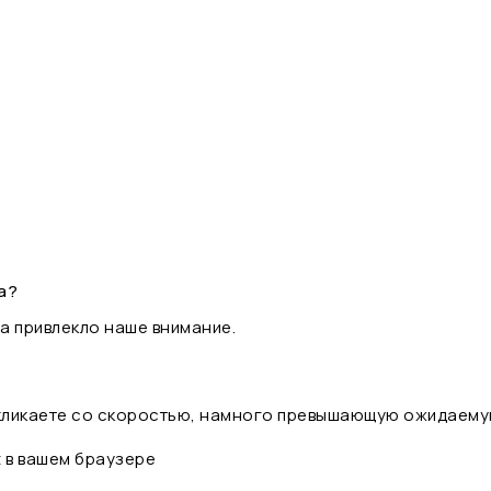
а?
а привлекло наше внимание.
 кликаете со скоростью, намного превышающую ожидаему
t в вашем браузере