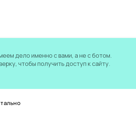
еем дело именно с вами, а не с ботом.
ерку, чтобы получить доступ к сайту.
нтально