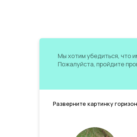
Мы хотим убедиться, что им
Пожалуйста, пройдите пров
Разверните картинку горизо