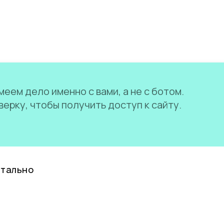
еем дело именно с вами, а не с ботом.
ерку, чтобы получить доступ к сайту.
нтально