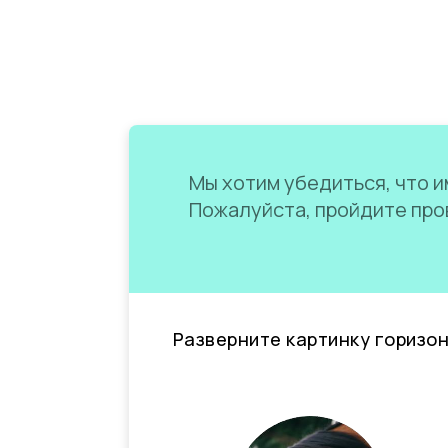
Мы хотим убедиться, что им
Пожалуйста, пройдите пров
Разверните картинку горизо