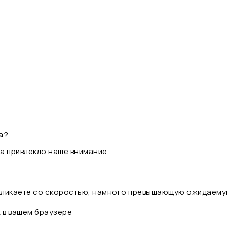
а?
а привлекло наше внимание.
 кликаете со скоростью, намного превышающую ожидаему
t в вашем браузере