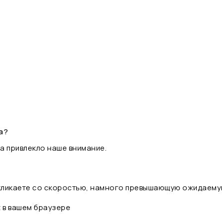
а?
а привлекло наше внимание.
 кликаете со скоростью, намного превышающую ожидаему
t в вашем браузере