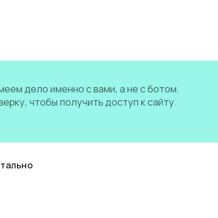
еем дело именно с вами, а не с ботом.
ерку, чтобы получить доступ к сайту.
нтально