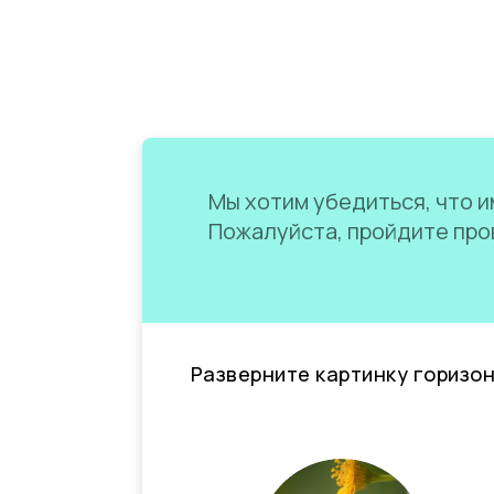
Мы хотим убедиться, что им
Пожалуйста, пройдите пров
Разверните картинку горизо