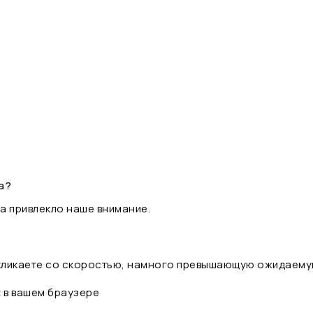
а?
а привлекло наше внимание.
 кликаете со скоростью, намного превышающую ожидаему
t в вашем браузере