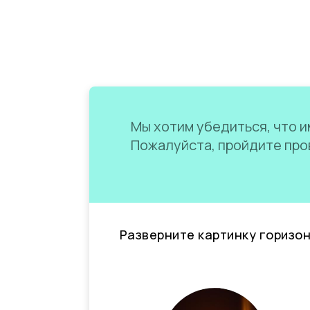
Мы хотим убедиться, что им
Пожалуйста, пройдите пров
Разверните картинку горизо