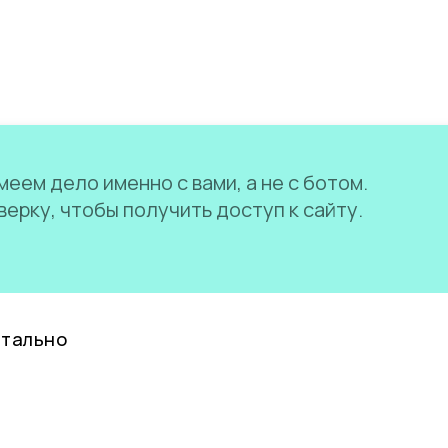
еем дело именно с вами, а не с ботом.
ерку, чтобы получить доступ к сайту.
нтально