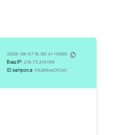
2026-08-07 16:00:41 +0000
Ваш IP:
216.73.216.156
ID запроса:
f0U89seOtOs1