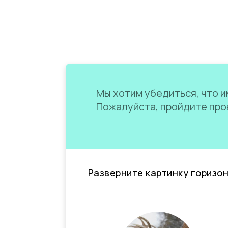
Мы хотим убедиться, что им
Пожалуйста, пройдите пров
Разверните картинку горизо