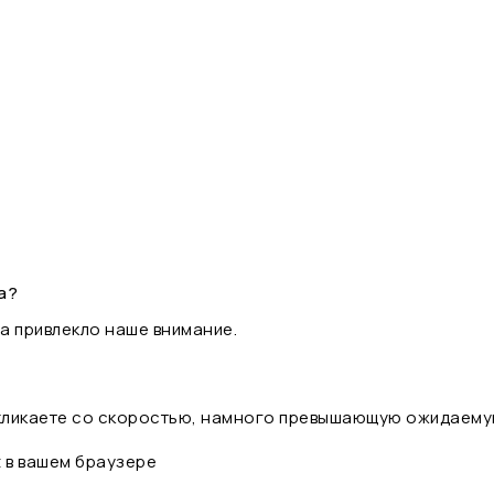
а?
а привлекло наше внимание.
 кликаете со скоростью, намного превышающую ожидаему
t в вашем браузере