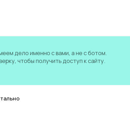
еем дело именно с вами, а не с ботом.
ерку, чтобы получить доступ к сайту.
нтально