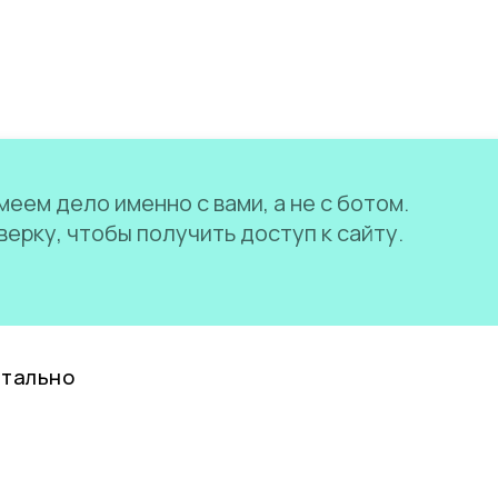
еем дело именно с вами, а не с ботом.
ерку, чтобы получить доступ к сайту.
нтально