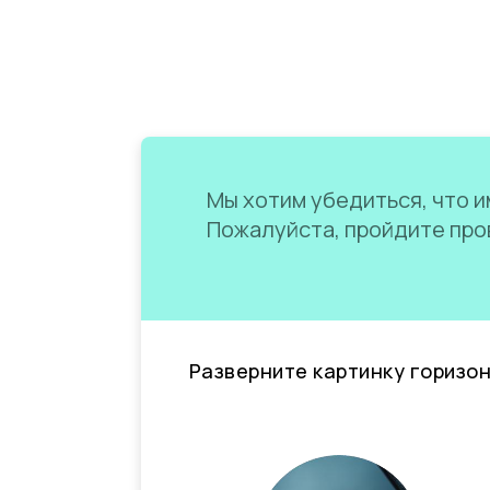
Мы хотим убедиться, что им
Пожалуйста, пройдите пров
Разверните картинку горизо