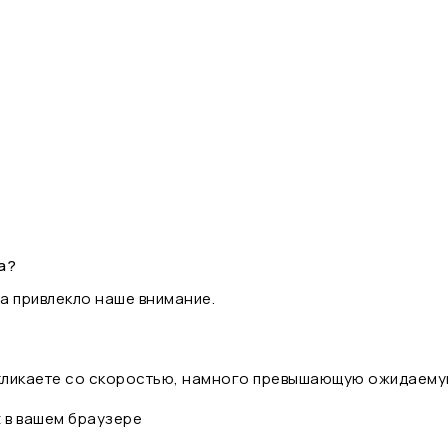
а?
а привлекло наше внимание.
 кликаете со скоростью, намного превышающую ожидаему
t в вашем браузере