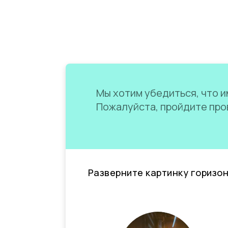
Мы хотим убедиться, что им
Пожалуйста, пройдите пров
Разверните картинку горизо