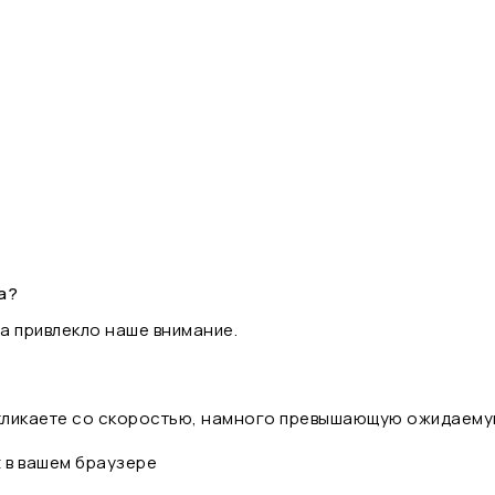
а?
а привлекло наше внимание.
 кликаете со скоростью, намного превышающую ожидаему
t в вашем браузере