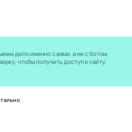
еем дело именно с вами, а не с ботом.
ерку, чтобы получить доступ к сайту.
нтально