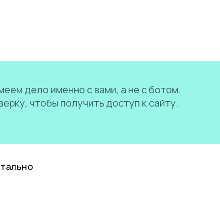
еем дело именно с вами, а не с ботом.
ерку, чтобы получить доступ к сайту.
нтально