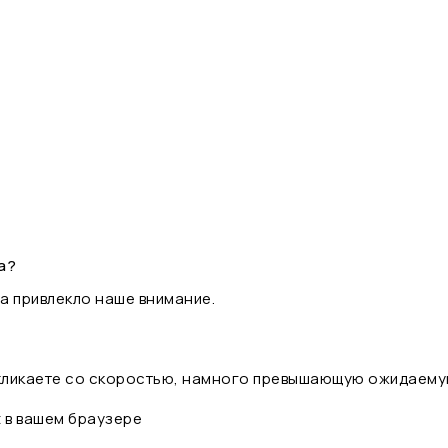
а?
а привлекло наше внимание.
 кликаете со скоростью, намного превышающую ожидаему
t в вашем браузере