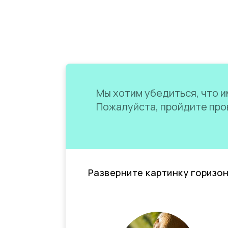
Мы хотим убедиться, что им
Пожалуйста, пройдите пров
Разверните картинку горизо