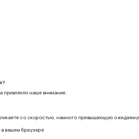
а?
а привлекло наше внимание.
 кликаете со скоростью, намного превышающую ожидаему
t в вашем браузере