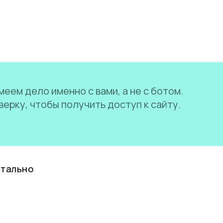
еем дело именно с вами, а не с ботом.
ерку, чтобы получить доступ к сайту.
нтально