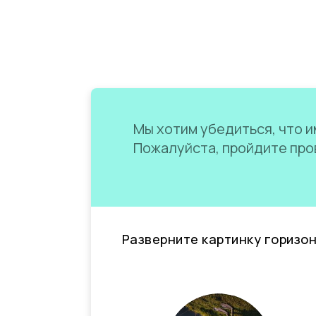
Мы хотим убедиться, что им
Пожалуйста, пройдите пров
Разверните картинку горизо