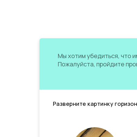
Мы хотим убедиться, что им
Пожалуйста, пройдите пров
Разверните картинку горизо