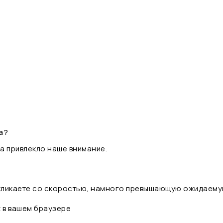
а?
а привлекло наше внимание.
 кликаете со скоростью, намного превышающую ожидаему
t в вашем браузере