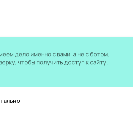
еем дело именно с вами, а не с ботом.
ерку, чтобы получить доступ к сайту.
нтально