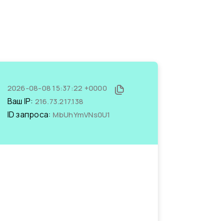
2026-08-08 15:37:22 +0000
Ваш IP:
216.73.217.138
ID запроса:
MbUhYmVNs0U1