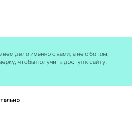
еем дело именно с вами, а не с ботом.
ерку, чтобы получить доступ к сайту.
нтально