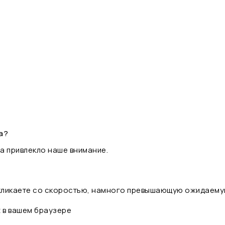
а?
а привлекло наше внимание.
 кликаете со скоростью, намного превышающую ожидаему
t в вашем браузере