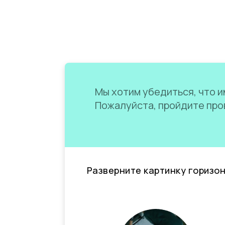
Мы хотим убедиться, что им
Пожалуйста, пройдите пров
Разверните картинку горизо