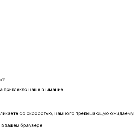
а?
а привлекло наше внимание.
 кликаете со скоростью, намного превышающую ожидаему
t в вашем браузере