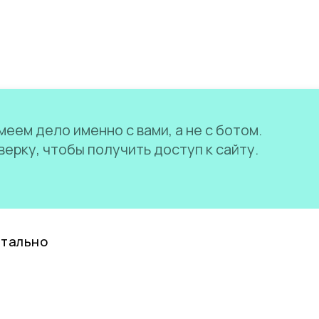
еем дело именно с вами, а не с ботом.
ерку, чтобы получить доступ к сайту.
нтально