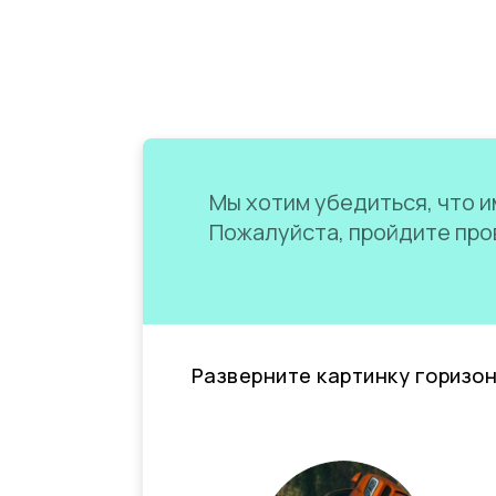
Мы хотим убедиться, что им
Пожалуйста, пройдите пров
Разверните картинку горизо