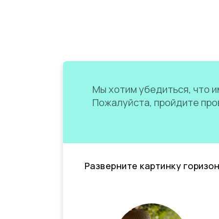
Мы хотим убедиться, что им
Пожалуйста, пройдите пров
Разверните картинку горизо