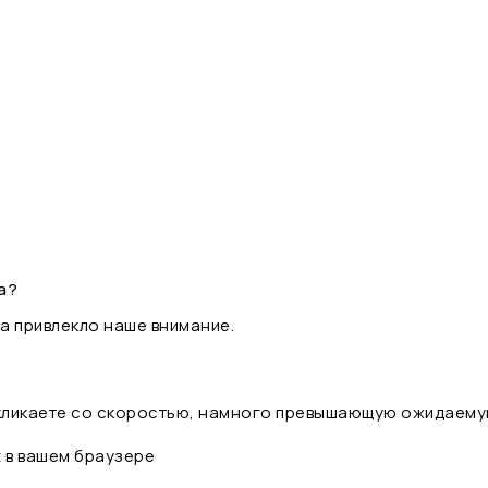
а?
а привлекло наше внимание.
 кликаете со скоростью, намного превышающую ожидаему
t в вашем браузере