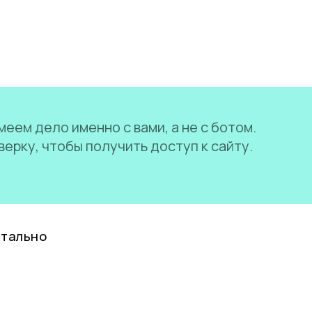
еем дело именно с вами, а не с ботом.
ерку, чтобы получить доступ к сайту.
нтально