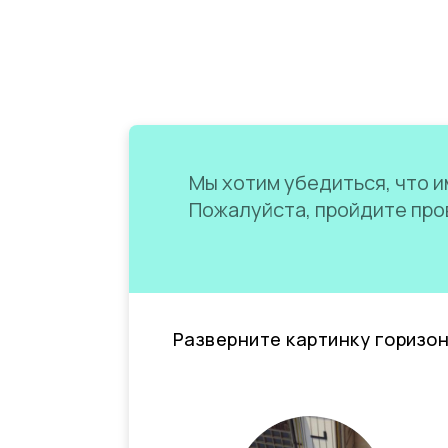
Мы хотим убедиться, что им
Пожалуйста, пройдите пров
Разверните картинку горизо