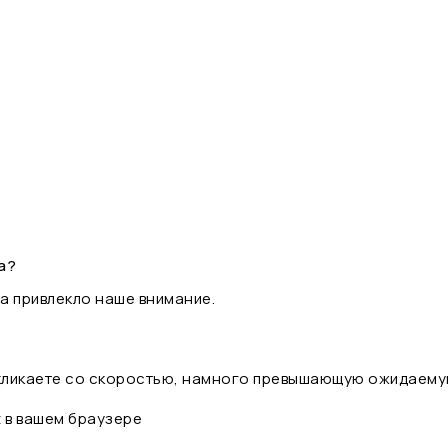
а?
а привлекло наше внимание.
 кликаете со скоростью, намного превышающую ожидаему
t в вашем браузере