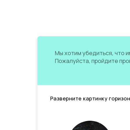
Мы хотим убедиться, что им
Пожалуйста, пройдите пров
Разверните картинку горизо