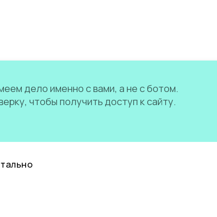
еем дело именно с вами, а не с ботом.
ерку, чтобы получить доступ к сайту.
нтально