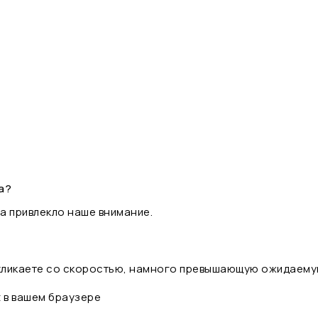
а?
а привлекло наше внимание.
 кликаете со скоростью, намного превышающую ожидаему
t в вашем браузере