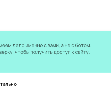
еем дело именно с вами, а не с ботом.
ерку, чтобы получить доступ к сайту.
нтально