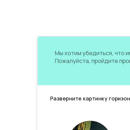
Мы хотим убедиться, что им
Пожалуйста, пройдите пров
Разверните картинку горизо