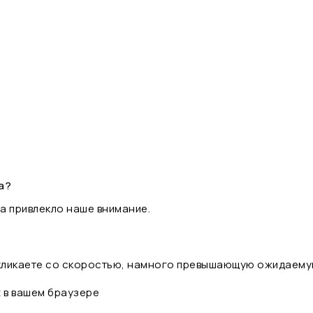
а?
а привлекло наше внимание.
 кликаете со скоростью, намного превышающую ожидаему
t в вашем браузере