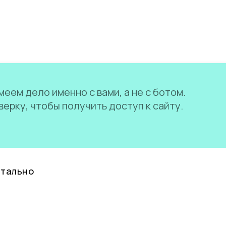
еем дело именно с вами, а не с ботом.
ерку, чтобы получить доступ к сайту.
нтально