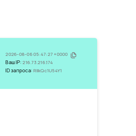
2026-08-06 05:47:27 +0000
Ваш IP:
216.73.216.174
ID запроса:
RlIkQc1U54Y1