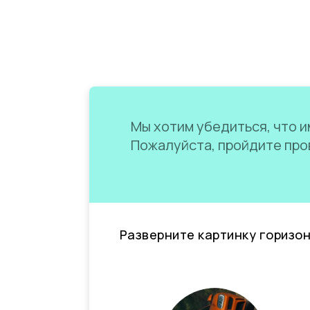
Мы хотим убедиться, что им
Пожалуйста, пройдите пров
Разверните картинку горизо