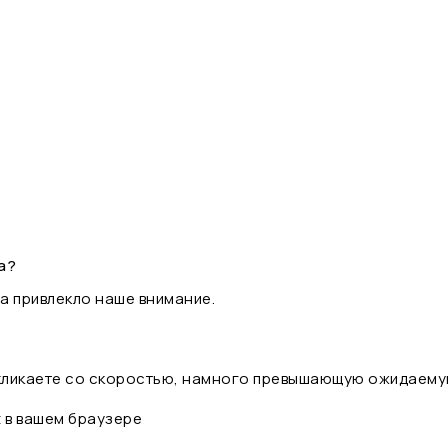
а?
а привлекло наше внимание.
 кликаете со скоростью, намного превышающую ожидаему
t в вашем браузере