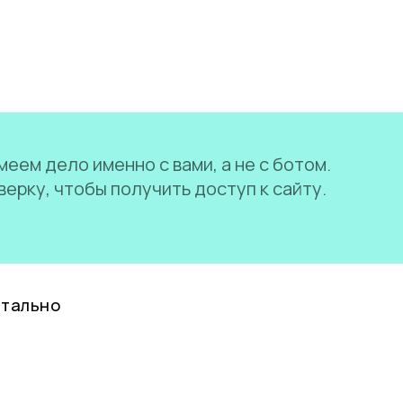
еем дело именно с вами, а не с ботом.
ерку, чтобы получить доступ к сайту.
нтально