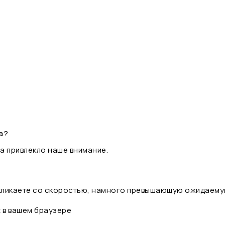
а?
а привлекло наше внимание.
 кликаете со скоростью, намного превышающую ожидаему
t в вашем браузере