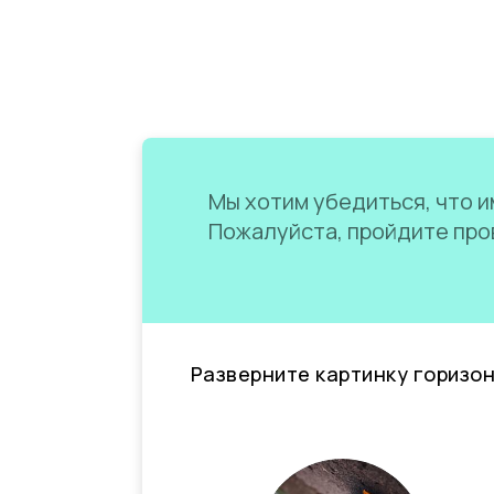
Мы хотим убедиться, что им
Пожалуйста, пройдите пров
Разверните картинку горизо