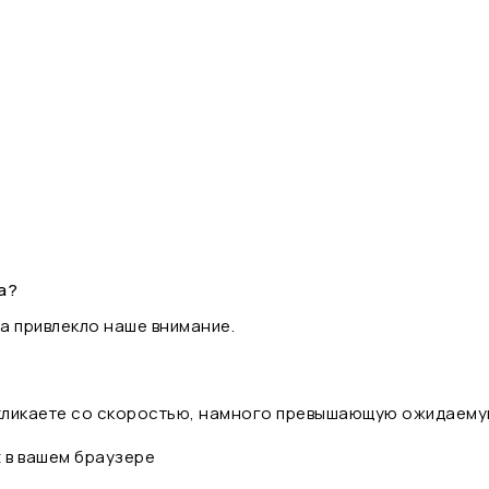
а?
а привлекло наше внимание.
 кликаете со скоростью, намного превышающую ожидаему
t в вашем браузере