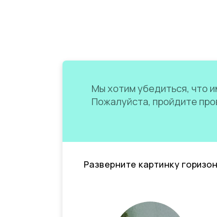
Мы хотим убедиться, что им
Пожалуйста, пройдите пров
Разверните картинку горизо