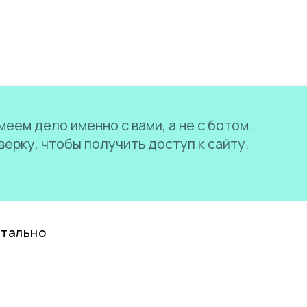
еем дело именно с вами, а не с ботом.
ерку, чтобы получить доступ к сайту.
нтально